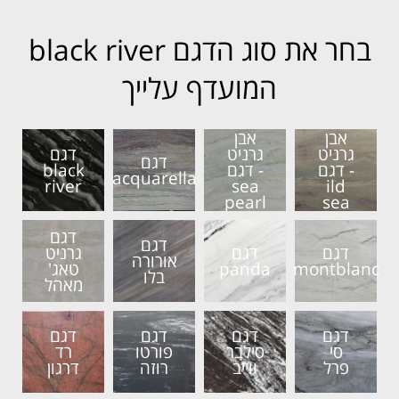
בחר את סוג הדגם black river
המועדף עלייך
אבן
אבן
גרניט
גרניט
דגם
דגם
- דגם
- דגם
black
acquarella
river
sea
ild
pearl
sea
דגם
דגם
דגם
דגם
גרניט
אורורה
montblanc
panda
טאג'
בלו
מאהל
דגם
דגם
דגם
דגם
סי
סילבר
פורטו
רד
פרל
ווייב
רוזה
דרגון