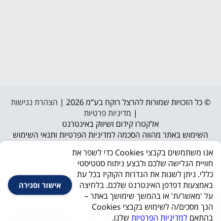
© כל הזכויות שמורות להרצל רוקח בע”מ 2026 |
הצהרת נגישות
|
מדיניות פרטיות
אלקטרו קידום ושיווק באינטרנט
השימוש באתר מהווה הסכמה למדיניות הפרטיות ותנאי השימוש
המפורטים באתר. אם אינך מסכים/ה להם – אנא הימנע/י משימוש
אנו משתמשים בקבצי Cookies כדי לשפר את
באתר
חוויית הגלישה שלכם ולבצע ניתוח סטטיסטי
השירות באתר מיועד לבגירים מעל גיל 18 בלבד. החברה אינה
כללי. ניתן לשנות את הגדרות הקוקיז בכל עת
אוספת מידע מקטינים ביודעין, וכל מידע שיימסר על ידי קטינים
באמצעות דפדפן האינטרנט שלכם. בלחיצה
אישור וסגירה
יימחק.
על 'מאשר/ת' או בהמשך שימושך באתר –
מחפש שיש למטבח עם אחריות לכל החיים?
הנך מסכים/ה לשימוש בקבצי Cookies
קבל הצעת מחיר
בהתאם
למדיניות הפרטיות
שלנו.