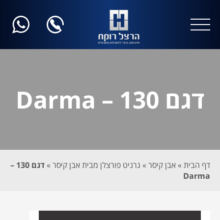
דגם 130 – Darma
דף הבית
»
אבן קיסר
»
גרניט פורצלן מבית אבן קיסר
»
דגם 130 –
Darma