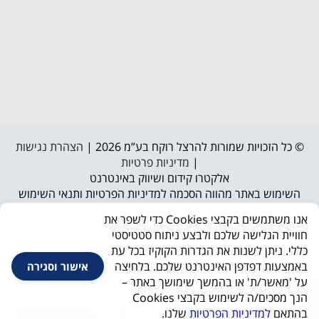
© כל הזכויות שמורות להרצל רוקח בע”מ 2026 |
הצהרת נגישות
|
מדיניות פרטיות
אלקטרו קידום ושיווק באינטרנט
השימוש באתר מהווה הסכמה למדיניות הפרטיות ותנאי השימוש
המפורטים באתר. אם אינך מסכים/ה להם – אנא הימנע/י משימוש
אנו משתמשים בקבצי Cookies כדי לשפר את
באתר
חוויית הגלישה שלכם ולבצע ניתוח סטטיסטי
השירות באתר מיועד לבגירים מעל גיל 18 בלבד. החברה אינה
כללי. ניתן לשנות את הגדרות הקוקיז בכל עת
אוספת מידע מקטינים ביודעין, וכל מידע שיימסר על ידי קטינים
באמצעות דפדפן האינטרנט שלכם. בלחיצה
אישור וסגירה
יימחק.
על 'מאשר/ת' או בהמשך שימושך באתר –
מחפש שיש למטבח עם אחריות לכל החיים?
הנך מסכים/ה לשימוש בקבצי Cookies
קבל הצעת מחיר
בהתאם
למדיניות הפרטיות
שלנו.