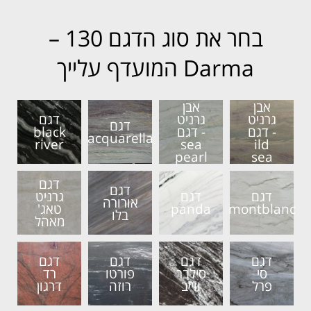
בחר את סוג הדגם 130 –
Darma המועדף עלייך
אבן
אבן
גרניט
גרניט
דגם
דגם
- דגם
- דגם
black
acquarella
river
sea
ild
pearl
sea
דגם
דגם
דגם
דגם
גרניט
אורורה
montblanc
panda
טאג'
בלו
מאהל
דגם
דגם
דגם
דגם
סי
סילבר
פורטו
רד
פרל
ווייב
רוזה
דרגון