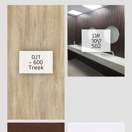
אבן
קיסר
502
דגם
600 –
Treek