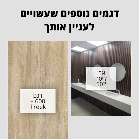
דגמים נוספים שעשויים
לעניין אותך
אבן
קיסר
502
דגם
600 –
Treek