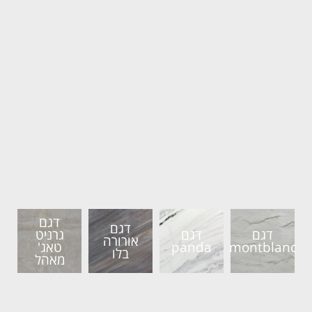
דגם
דגם
דגם
דגם
גרניט
אורורה
montblanc
panda
טאג'
בלו
מאהל