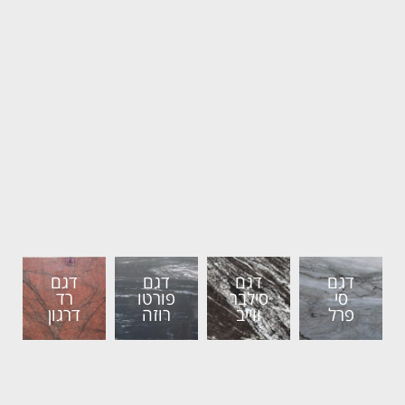
דגם
דגם
דגם
דגם
סי
סילבר
פורטו
רד
פרל
ווייב
רוזה
דרגון