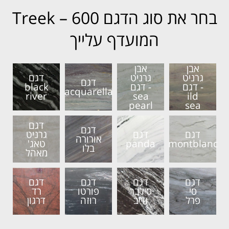
בחר את סוג הדגם 600 – Treek
המועדף עלייך
אבן
אבן
גרניט
גרניט
דגם
דגם
- דגם
- דגם
black
acquarella
river
sea
ild
pearl
sea
דגם
דגם
דגם
דגם
גרניט
אורורה
montblanc
panda
טאג'
בלו
מאהל
דגם
דגם
דגם
דגם
סי
סילבר
פורטו
רד
פרל
ווייב
רוזה
דרגון