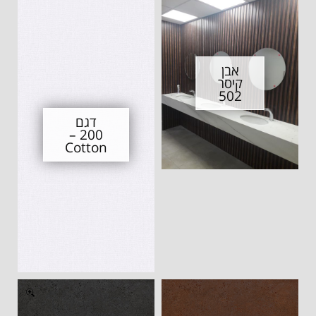
אבן
קיסר
502
דגם
200 –
Cotton