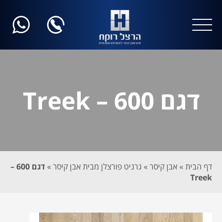
דגם 600 – Treek
דף הבית
»
אבן קיסר
»
גרניט פורצלן מבית אבן קיסר
»
דגם 600 –
Treek