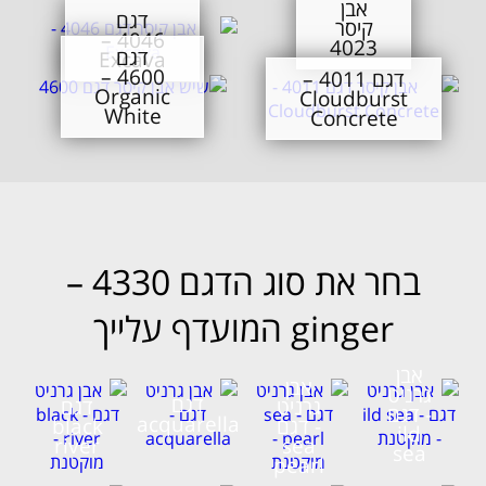
אבן
דגם
קיסר
4046 –
4023
דגם
Excava
4600 –
דגם 4011 –
Organic
Cloudburst
White
Concrete
בחר את סוג הדגם 4330 –
ginger המועדף עלייך
אבן
אבן
גרניט
דגם
גרניט
דגם
- דגם
acquarella
- דגם
black
ild
river
sea
sea
pearl