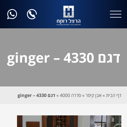
דגם 4330 – ginger
דף הבית
»
אבן קיסר
»
סדרה 4000
»
דגם 4330 – ginger