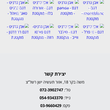
דגם
דגם
דגם
אורורה
דגם
גרניט
panda
בלו
montblanc
טאג'
מאהל
דגם
דגם
דגם
דגם
סי
סילבר
פורטו
רד
פרל
ווייב
רוזה
דרגון
יצירת קשר
משה בקר 18, אזור תעשיה ישן רשל”צ
טל':
072-3902747
נייד:
054-9343370
פקס:
03-9660429