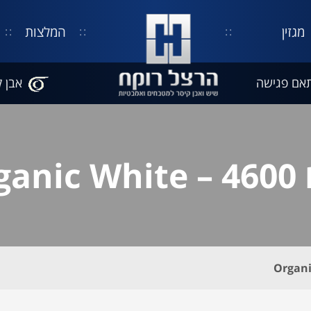
מגזין
המלצות
אם פגישה
אבן ק
Organ