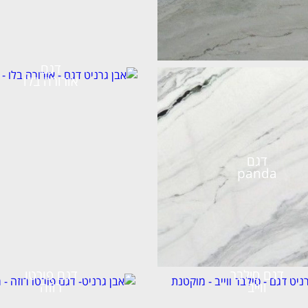
דגם
אורורה בלו
דגם
panda
דגם סילבר
דגם פורטו
ווייב
רוזה