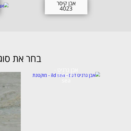
אבן קיסר
4023
בחר את סוג הדגם 4600 – c White
אבן גרניט -
דגם ild
sea