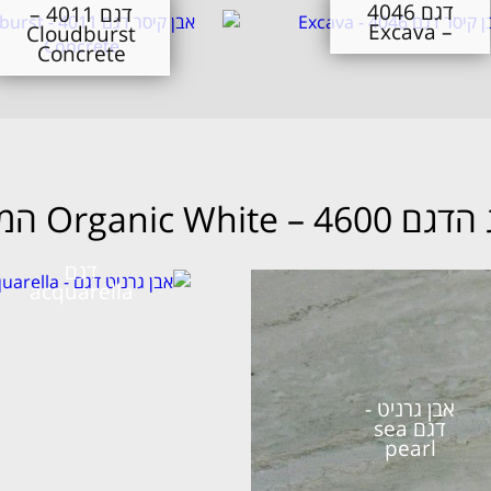
דגם 4046
דגם 4011 –
– Excava
Cloudburst
Concrete
Organi המועדף עלייך
דגם
acquarella
אבן גרניט -
דגם sea
pearl