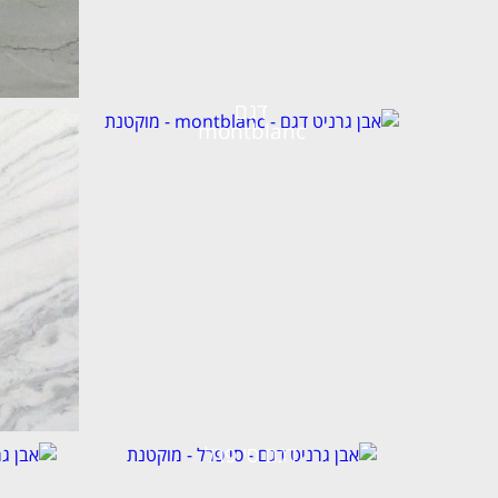
דגם
montblanc
דגם סי פרל