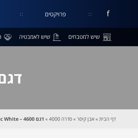
פרויקטים
דף
קישור
נפתח
עסקי
בחלון
בפייסבוק
חדש
שיש למטבחים
שיש לאמבטיה
ת
דגם 4600 – ic White
דף הבית
»
אבן קיסר
»
סדרה 4000
»
דגם 4600 – Organic White