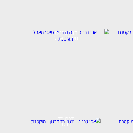
דגם גרניט
טאג' מאהל
דגם רד
דרגון