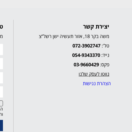
יצירת קשר
טו
משה בקר 18, אזור תעשיה ישן רשל”צ
מל
טל':
072-3902747
נייד:
054-9343370
פקס:
03-9660429
נווטו לעסק שלנו
הצהרת נגישות
הח
וח