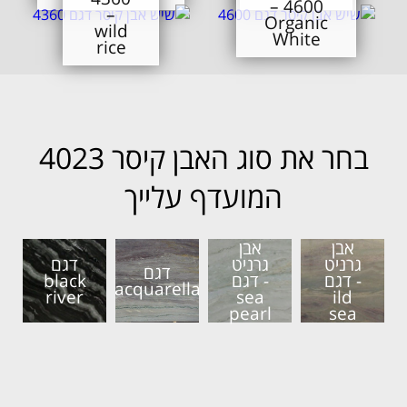
4600 –
–
Organic
wild
White
rice
בחר את סוג האבן קיסר 4023
המועדף עלייך
אבן
אבן
גרניט
גרניט
דגם
דגם
- דגם
- דגם
black
acquarella
river
sea
ild
pearl
sea