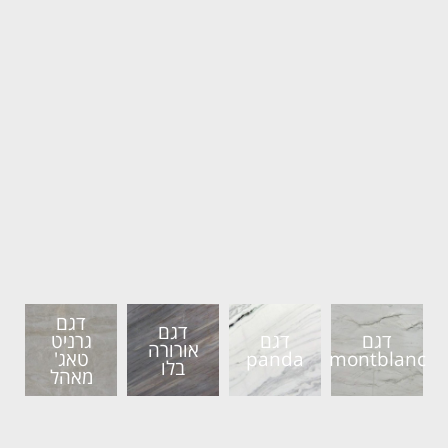
דגם
דגם
דגם
דגם
גרניט
אורורה
montblanc
panda
טאג'
בלו
מאהל