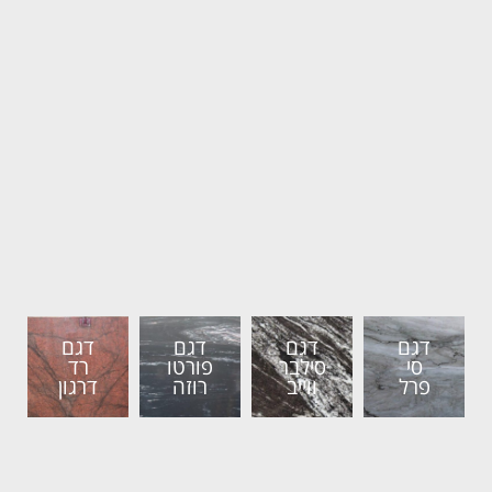
דגם
דגם
דגם
דגם
סי
סילבר
פורטו
רד
פרל
ווייב
רוזה
דרגון