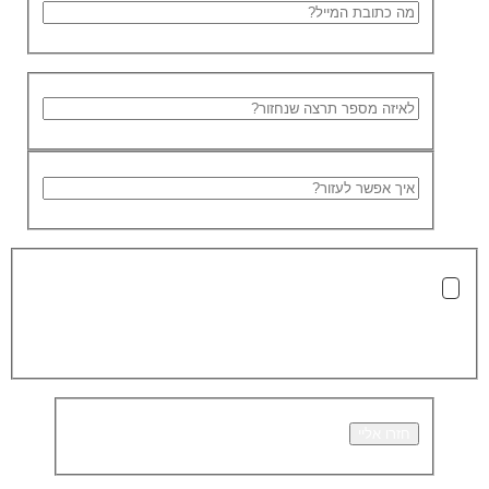
בלחיצה על כפתור 'שלח' אני מאשר/ת כי הפרטים שמסרתי ישמשו את
החברה לצורך מענה לפנייה, טיפול בהזמנה, ולצרכים תפעוליים, שיווקיים
וחשבונאיים בלבד, בהתאם
למדיניות הפרטיות.