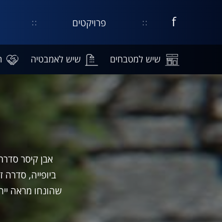
פרויקטים
דף
קישור
נפתח
עסקי
בחלון
בפייסבוק
חדש
שיש למטבחים
שיש לאמבטיה
ת
ביופייה, סדרה 
שהונחו מראה ייח