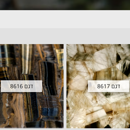
דגם 8617
דגם 8616