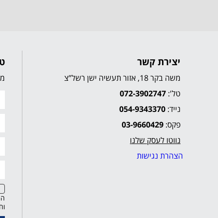
יצירת קשר
טו
משה בקר 18, אזור תעשיה ישן רשל”צ
מל
טל':
072-3902747
נייד:
054-9343370
פקס:
03-9660429
נווטו לעסק שלנו
הצהרת נגישות
הח
וח