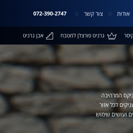
אודות
צור קשר
072-390-2747
יסר
גרניט פורצלן למטבח
אבן גרניט
ן אוניקס המרהיבה
יקים לכל אזור
ם ועושים שימוש