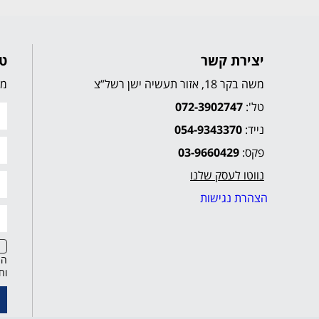
יצירת קשר
טו
משה בקר 18, אזור תעשיה ישן רשל”צ
מל
טל':
072-3902747
נייד:
054-9343370
פקס:
03-9660429
נווטו לעסק שלנו
הצהרת נגישות
הח
וח