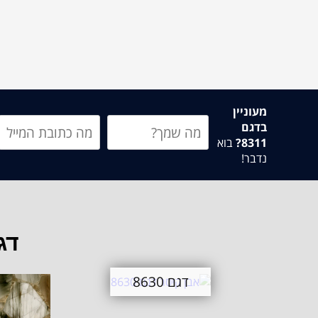
מעוניין
בדגם
8311?
בוא
נדבר!
דג
דגם 8630