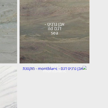
אבן גרניט -
דגם ild
sea
דגם
montblanc