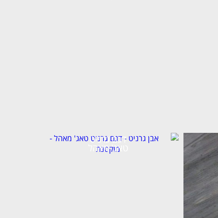
דגם גרניט
טאג' מאהל