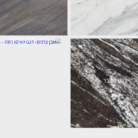
דגם פורטו
רוזה
דגם סילבר
ווייב