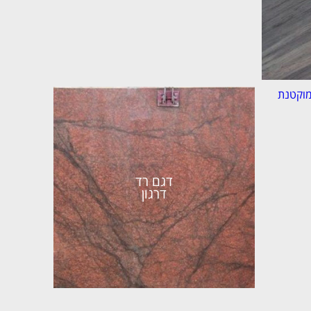
דגם רד
דרגון