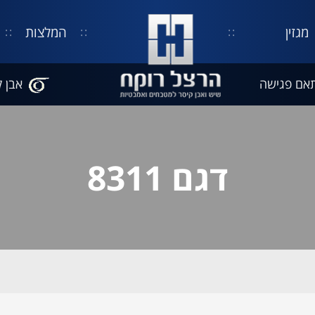
מגזין
המלצות
אם פגישה
אבן ק
דגם 8311