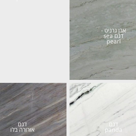
אבן גרניט -
דגם sea
pearl
דגם
דגם
panda
אורורה בלו