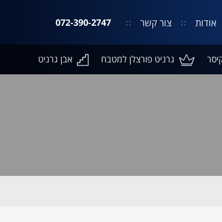
אודות
צור קשר
072-390-2747
יסר
גרניט פורצלן למטבח
אבן גרניט