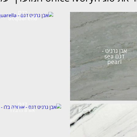
דגם
acquarella
אבן גרניט -
דגם sea
pearl
דגם
אורורה בלו