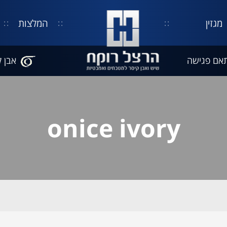
מגזין
המלצות
אם פגישה
אבן ק
onice ivory