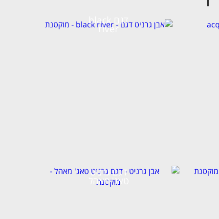
דגם black
river
דגם גרניט
טאג' מאהל