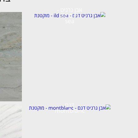
אבן גרניט -
דגם ild
sea
דגם
montblanc