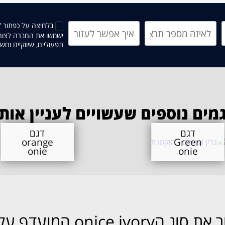
בלחיצה על כפתור '
ישמשו את החברה לצורך 
תפעוליים, שיווקיים וח
מים נוספים שעשויים לעניין אות
דגם
דגם
orange
Green
onie
onie
וג הonice ivory המועדף עלייך