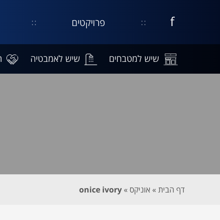
פרויקטים
דף
קישור
נפתח
עסקי
בחלון
בפייסבוק
חדש
שיש למטבחים
שיש לאמבטיה
ת
דף הבית
»
אוניקס
»
onice ivory