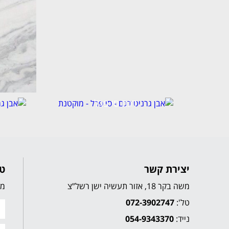
דגם סי פרל
יצירת קשר
טו
משה בקר 18, אזור תעשיה ישן רשל”צ
מל
טל':
072-3902747
נייד:
054-9343370