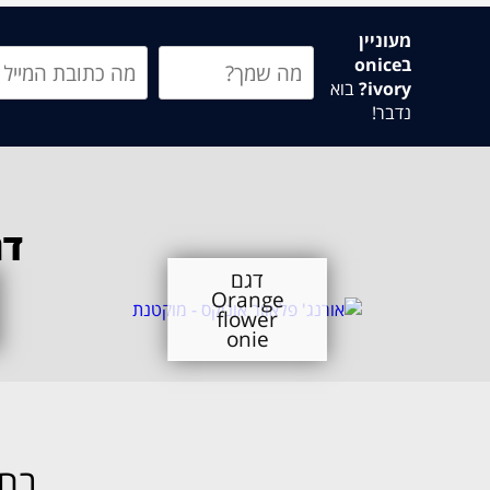
מעוניין
בonice
ivory?
בוא
נדבר!
דג
דגם
Orange
flower
onie
בחר את ס