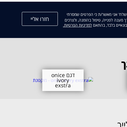
שלח' אני מאשר/ת כי הפרטים שמסרתי
מענה לפנייה, טיפול בהזמנה, ולצרכים
קישור
שבונאיים בלבד, בהתאם
למדיניות הפרטיות.
נפתח
בחלון
חדש
ך
דגם onice
ivory
exstra