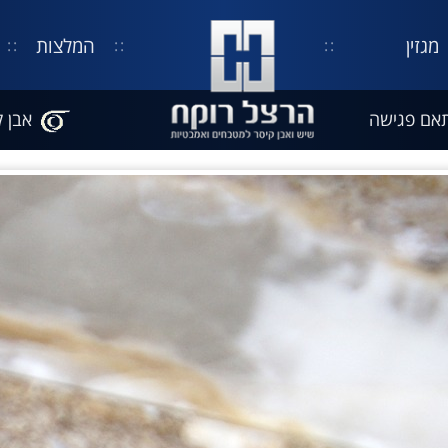
מגזין
המלצות
אם פגישה
אבן ק