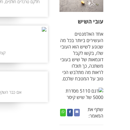
עובי השיש
אחד האלמנטים
העשירים ביותר בכל מה
שנוגע לשיש הוא העובי
קצת 
שלו, בקשו לקבל
דוגמאות של שיש בעובי
משתנה, כך תוכלו
לראות מה מתלבש הכי
טוב על המטבח שלכם.
אם כבר השקענ
שתף את
קישור
שתף
קישור
שתף
שתף
המאמר:
נפתח
נפתח
באמצעות
באמצעות
באמצעות
בחלון
דואר
בחלון
פייסבוק
וואטסאפ,