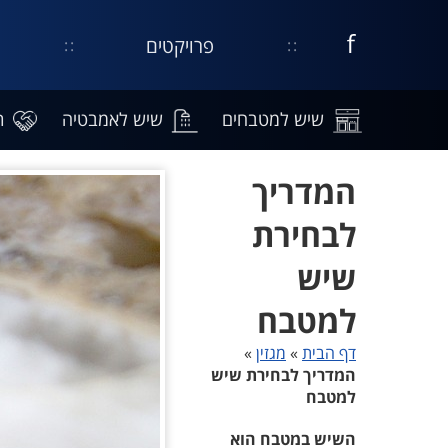
פרויקטים
דף
קישור
נפתח
עסקי
בחלון
בפייסבוק
חדש
שיש למטבחים
שיש לאמבטיה
ת
המדריך
לבחירת
שיש
למטבח
דף הבית
»
מגזין
»
המדריך לבחירת שיש
למטבח
השיש במטבח הוא