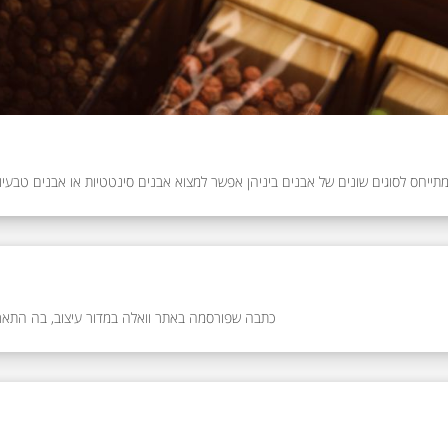
ייחס לסוגים שונים של אבנים ביניהן אפשר למצוא אבנים סינטטיות או אבנים טבעיות
כתבה שפורסמה באתר וואלה במדור עיצוב, בה התארחנו. בכתבה מדובר על קולקציות 2020, טרנדים בעולם השיש, מידע מקצועי שחשוב לדעת, וכן נית