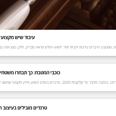
עיבוד שיש מקצועי
, שמטבע הדברים עדינות ויקרות יותר. לשיש החדש מראה מבריק, חלק, נוצץ ויפה במ
כוכבי המטבח: כך תבחרו משטחי 
נים טיפים מנצחים להתאמה אידיאלית של השיש הרצוי למטבח שלכם. לכתבה המלאה באתר וואלה!
טרנדים מובילים בעיצוב 