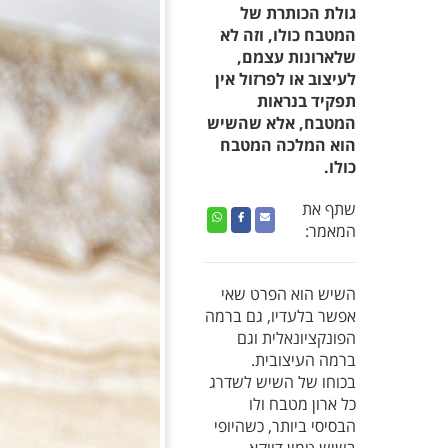
גולת הכותרת של
המטבח כולו, וזה לא
שלארונות עצמם,
לעיצוב או לפרזול אין
תפקיד בנראות
המטבח, אלא שהשיש
הוא המלכה המטבח
כולו.
שתף את
קישור
שתף
קישור
שתף
שתף
המאמר:
נפתח
נפתח
באמצעות
באמצעות
באמצעות
בחלון
דואר
בחלון
פייסבוק
וואטסאפ,
חדש
חדש
אלקטרוני
נפתח
השיש הוא הפרט שאי
בחלון
אפשר בלעדיו, גם ברמה
חדש
הפונקציונאלית וגם
ברמה העיצובית.
בכוחו של השיש לשדרג
כל ארון מטבח ולו
הבסיסי ביותר, כשהיופי