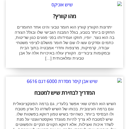
מהו קוורץ?
יתרונות הקוורץ קוורץ הוא חומר טבעי והינו אחד החומרים
החזקים ביותר בטבע, בגלל המבנה הגבישי שלו ובגלל הצורה
בה הוא נוצר. יופיו, חוזקו ועמידותו בפני פגעים כגון שריטות,
כתמים וסדקים עשו לו שם של חומר מושלם לציפוי משטחי
עבודה, קרמיקות, מרצפות וחדרי אמבטיה בתוך הבית
ובמקומות ציבוריים. הקוורץ עולה באיכויות אלה על אבן
טבעית ומלאכותית […]
המדריך לבחירת שיש למטבח
השיש הוא הפרט שאי אפשר בלעדיו, גם ברמה הפונקציונאלית
וגם ברמה העיצובית. בכוחו של השיש לשדרג כל ארון מטבח
ולו הבסיסי ביותר, כשהיופי בשיש טמון דווקא בפשטות שלו.
שיש למטבח לא צריך להיות מגונדר ואקסטרווגנטי על מנת
לשדר איכות ואצילות, אלא דווקא הקווים הנקיים והפשוטים