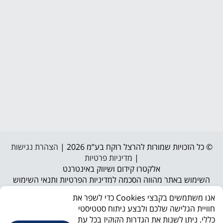
© כל הזכויות שמורות להרצל רוקח בע”מ 2026 |
הצהרת נגישות
|
מדיניות פרטיות
אלקטרו קידום ושיווק באינטרנט
השימוש באתר מהווה הסכמה למדיניות הפרטיות ותנאי השימוש
המפורטים באתר. אם אינך מסכים/ה להם – אנא הימנע/י משימוש
אנו משתמשים בקבצי Cookies כדי לשפר את
באתר
חוויית הגלישה שלכם ולבצע ניתוח סטטיסטי
השירות באתר מיועד לבגירים מעל גיל 18 בלבד. החברה אינה
כללי. ניתן לשנות את הגדרות הקוקיז בכל עת