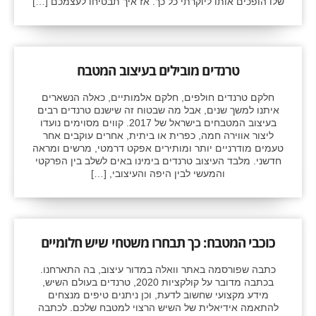
שלו הופכים אותו ליוקרתי כל כך. אז איך תבטיחו לעצמכם […]
טרנדים מובילים בעיצוב המטבח
חלקם טרנדים חולפים, חלקם אלמותיים, כאלה הנשארים
איתנו למשך שנים, אבל מה שבטוח זה שישנם טרנדים רבים
בעיצוב המטבחים בישראל של 2017. קווים מסוימים נועדו
ליצור אווירה חמה, כפרית או ביתית, אחרים עוקבים אחר
טעמים מודרניים יותר ומותירים אפקט דרמטי, מרשים ומראה
חדשני. מלבד העיצוב טרנדים בימינו באים לשלב בין הפרקטי
והמעשי לבין היפה והעיצובי, […]
כוכבי המטבח: כך תבחרו משטחי שיש חלומיים
כתבה שפורסמה באתר וואלה במדור עיצוב, בה התארחנו.
בכתבה מדובר על קולקציות 2020, טרנדים בעולם השיש,
מידע מקצועי שחשוב לדעת, וכן ניתנים טיפים מנצחים
להתאמה אידיאלית של השיש הרצוי למטבח שלכם. לכתבה