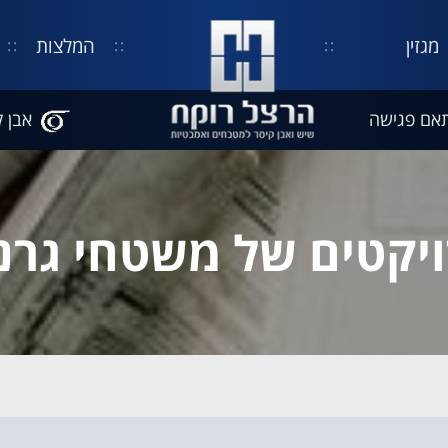
מגזין
המלצות
אם פגישה
אבן ק
יקטים של משטחי גרנ