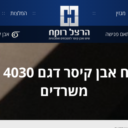
מגזין
המלצות
אם פגישה
אבן ק
משט
משרדים