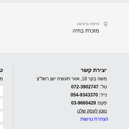
איפה ביצענו
מזכרת בתיה
יצירת קשר
טו
משה בקר 18, אזור תעשיה ישן רשל”צ
מל
טל':
072-3902747
נייד:
054-9343370
פקס:
03-9660429
נווטו לעסק שלנו
הצהרת נגישות