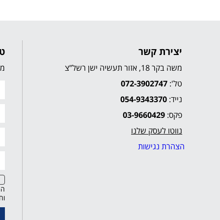
יצירת קשר
טו
משה בקר 18, אזור תעשיה ישן רשל”צ
מל
טל':
072-3902747
נייד:
054-9343370
פקס:
03-9660429
נווטו לעסק שלנו
הצהרת נגישות
הח
וח